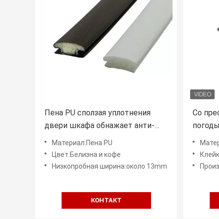
Пена PU сползая уплотнения
Co пре
двери шкафа обнажает анти-
погоды
столкновение с шириной 13mm
PVC пр
Материал:Пена PU
Мате
низкопробной
двери 
Цвет:Белизна и кофе
Клейкая л
Низкопробная ширина:около 13mm
Производст
КОНТАКТ