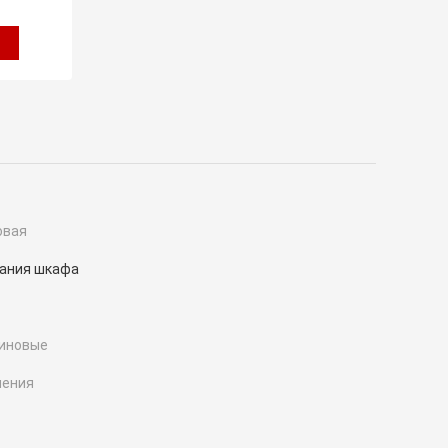
овая
вания шкафа
зиновые
нения