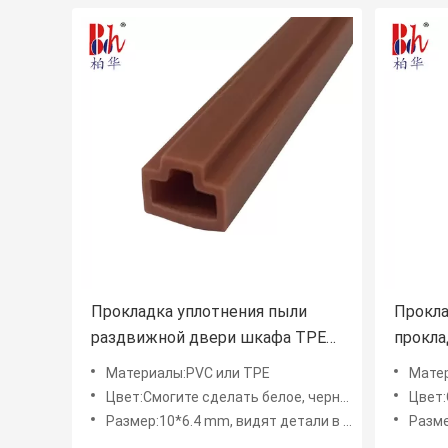
Прокладка уплотнения пыли
Прокла
раздвижной двери шкафа TPE
прокла
PVC с уменьшением шума
шкафа 
Материалы:PVC или TPE
Мате
Цвет:Смогите сделать белое, черное, Брауна, серого цвета и etc.
Цвет:Смоги
Размер:10*6.4 mm, видят детали в изображениях
Размер