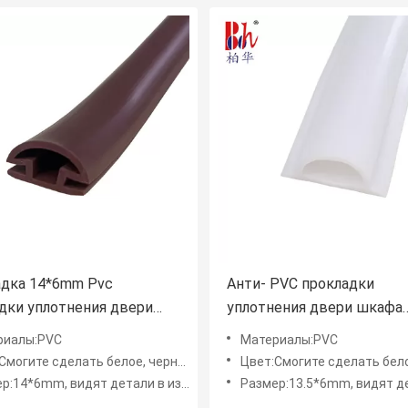
дка 14*6mm Pvc
Анти- PVC прокладки
дки уплотнения двери
уплотнения двери шкафа
амортизации резиновая
столкновения амортизир
риалы:PVC
Материалы:PVC
прокладки красит подгон
те сделать белое, черное, Брауна, серого цвета и etc.
Цвет:Смогите сделать белое, черное, Брауна, серог
:14*6mm, видят детали в изображениях
Размер:13.5*6mm, видят детали в из