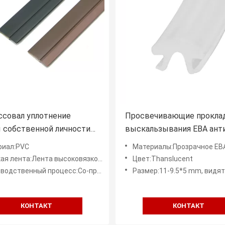
ссовал уплотнение
Просвечивающие прокла
 собственной личности
выскальзывания ЕВА анти
окладки уплотнения
одежд стеллажа для про
риал:PVC
Материалы:Прозрачное ЕВ
шкафа слипчивое
висят Адвокатуру
ента:Лента высоковязкой решетки двухсторонняя
Цвет:Thanslucent
венный процесс:Со-прессованный (трудный и мягкий PVC)
Размер:11-9.5*5 mm, видят детали на внизу изобра
КОНТАКТ
КОНТАКТ