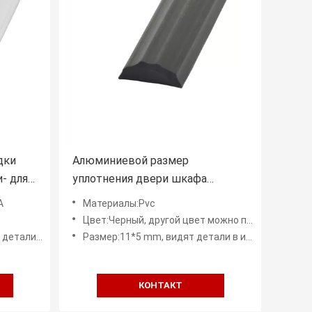
дки
Алюминиевой размер
- для
уплотнения двери шкафа
сушки
профиля подгонянный
А
Материалы:Pvc
прокладкой
Цвет:Черный, другой цвет можно подгонять
жениях размера
Размер:11*5 mm, видят детали в изображениях, могут сделать размер OEM
КОНТАКТ