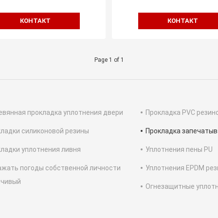
КОНТАКТ
КОНТАКТ
Page 1 of 1
вянная прокладка уплотнения двери
Прокладка PVC резин
ладки силиконовой резины
Прокладка запечаты
ладки уплотнения ливня
Уплотнения пены PU
жать погоды собственной личности
Уплотнения EPDM ре
пчивый
Огнезащитные уплот