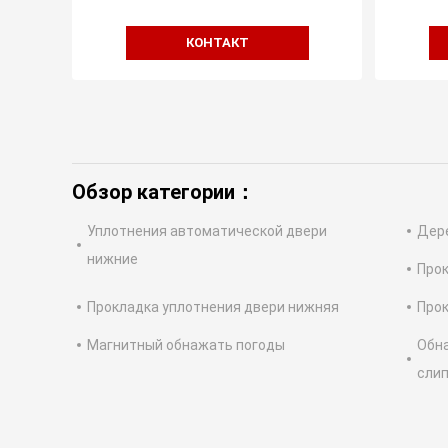
КОНТАКТ
Обзор категории：
Уплотнения автоматической двери
Дере
нижние
Прок
Прокладка уплотнения двери нижняя
Прок
Магнитный обнажать погоды
Обна
сли