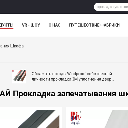
ДУКТЫ
VR - ШОУ
О НАС
ПУТЕШЕСТВИЕ ФАБРИКИ
вания Шкафа
Обнажать погоды Windproof собственной
личности прокладки 3M уплотнения двери
шкафа слипчивый
АЙ Прокладка запечатывания ш